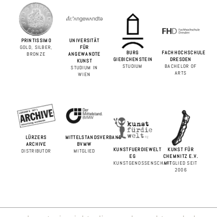
PRINTISSIMO
UNIVERSITÄT
GOLD, SILBER,
FÜR
BURG
FACHHOCHSCHULE
BRONZE
ANGEWANDTE
GIEBICHENSTEIN
DRESDEN
KUNST
STUDIUM
BACHELOR OF
STUDIUM IN
ARTS
WIEN
LÜRZERS
MITTELSTANDSVERBAND
ARCHIVE
BVMW
KUNSTFUERDIEWELT
KUNST FÜR
DISTRIBUTOR
MITGLIED
EG
CHEMNITZ E.V.
KUNSTGENOSSENSCHAFT
MITGLIED SEIT
2006