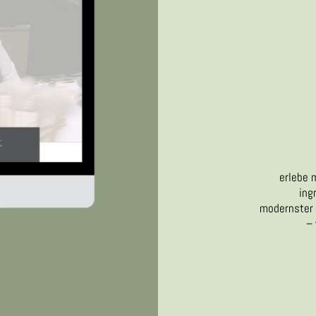
erlebe 
ing
modernster 
–