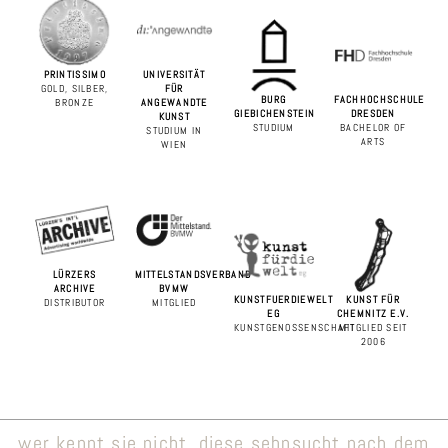
PRINTISSIMO
UNIVERSITÄT
GOLD, SILBER,
FÜR
BURG
FACHHOCHSCHULE
BRONZE
ANGEWANDTE
GIEBICHENSTEIN
DRESDEN
KUNST
STUDIUM
BACHELOR OF
STUDIUM IN
ARTS
WIEN
LÜRZERS
MITTELSTANDSVERBAND
ARCHIVE
BVMW
KUNSTFUERDIEWELT
KUNST FÜR
DISTRIBUTOR
MITGLIED
EG
CHEMNITZ E.V.
KUNSTGENOSSENSCHAFT
MITGLIED SEIT
2006
wer kennt sie nicht, diese sehnsucht nach dem