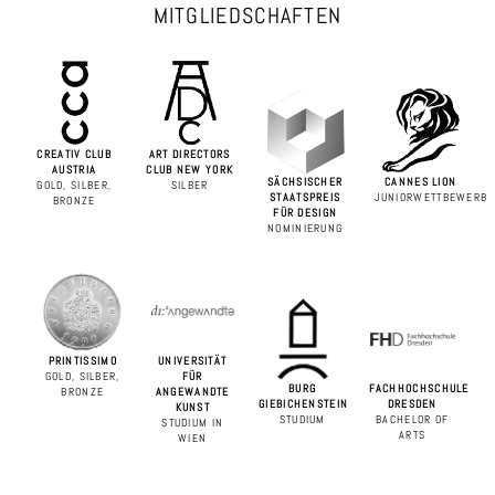
MITGLIEDSCHAFTEN
CREATIV CLUB
ART DIRECTORS
AUSTRIA
CLUB NEW YORK
SÄCHSISCHER
CANNES LION
GOLD, SILBER,
SILBER
STAATSPREIS
JUNIORWETTBEWERB
BRONZE
FÜR DESIGN
NOMINIERUNG
PRINTISSIMO
UNIVERSITÄT
GOLD, SILBER,
FÜR
BURG
FACHHOCHSCHULE
BRONZE
ANGEWANDTE
GIEBICHENSTEIN
DRESDEN
KUNST
STUDIUM
BACHELOR OF
STUDIUM IN
ARTS
WIEN